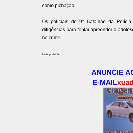
como pichação.
Os policiais do 9º Batalhão da
Polícia 
diligências para tentar apreender o adol
no crime.
fonte:portal bo
ANUNCIE AQ
E-MAIL
xuad