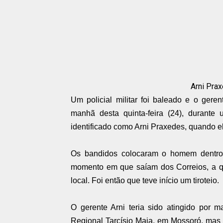
Arni Pra
Um
policial militar
foi baleado e o geren
manhã desta quinta-feira (24), durante 
identificado como Arni Praxedes, quando e
Os bandidos colocaram o homem dentro 
momento em que saíam dos
Correios
, a 
local. Foi então que teve início um tiroteio.
O
gerente
Arni teria sido atingido por 
Regional
Tarcísio Maia, em Mossoró, mas n