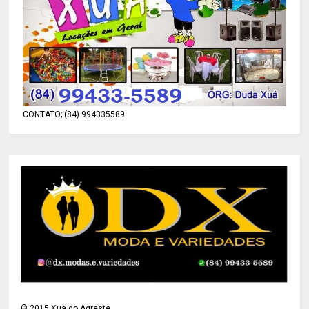
CONTATO; (84) 994335589
©
2015
Xua do Agreste