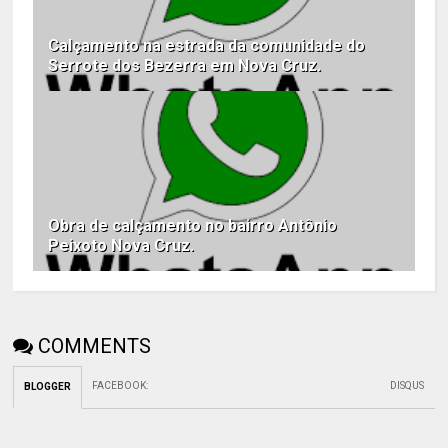
Calçamento na estrada da comunidade do
Serrote dos Bezerra em Nova Cruz.
Obra de calçamento no bairro Antônio
Peixoto Nova Cruz.
COMMENTS
FACEBOOK
:
DISQUS
BLOGGER