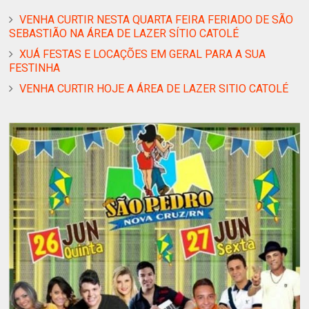
VENHA CURTIR NESTA QUARTA FEIRA FERIADO DE SÃO
SEBASTIÃO NA ÁREA DE LAZER SÍTIO CATOLÉ
XUÁ FESTAS E LOCAÇÕES EM GERAL PARA A SUA
FESTINHA
VENHA CURTIR HOJE A ÁREA DE LAZER SITIO CATOLÉ