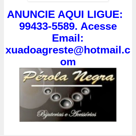
ANUNCIE AQUI LIGUE:
99433-5589. Acesse
Email:
xuadoagreste@hotmail.c
om