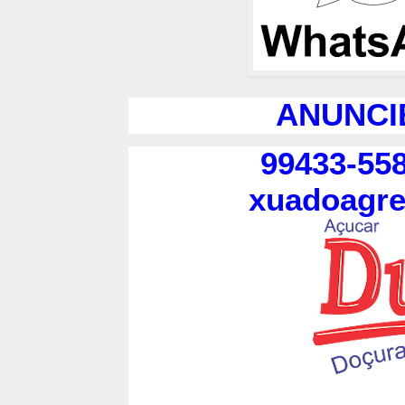
ANUNCI
99433-558
xuadoagr