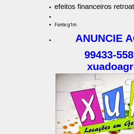
efeitos financeiros retroa
Fonte:g1rn
ANUNCIE AQ
99433-558
xuadoagr