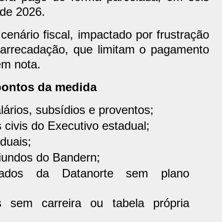
 de 2026.
cenário fiscal, impactado por frustração
a arrecadação, que limitam o pagamento
em nota.
 pontos da medida
lários, subsídios e proventos;
 civis do Executivo estadual;
aduais;
riundos do Bandern;
gados da Datanorte sem plano
s sem carreira ou tabela própria