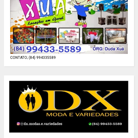
CONTATO; (84) 994335589