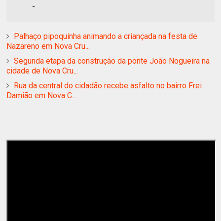
-
Palhaço pipoquinha animando a criançada na festa de
Nazareno em Nova Cru...
Segunda etapa da construção da ponte João Nogueira na
cidade de Nova Cru...
Rua da central do cidadão recebe asfalto no bairro Frei
Damião em Nova C...