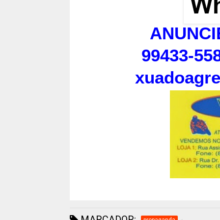
ANUNCI
99433-558
xuadoagr
MARCADOR:
propaganda