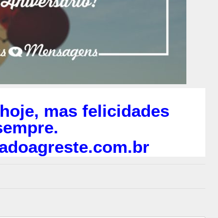
hoje, mas felicidades
sempre.
adoagreste.com.br