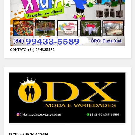
CONTATO; (84) 994335589
©
2015
Xua do Agreste