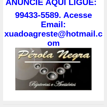
ANUNCIE AQUI LIGUE:
99433-5589. Acesse
Email:
xuadoagreste@hotmail.c
om