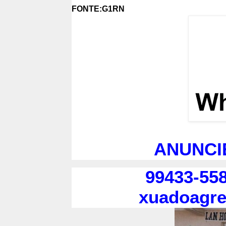
FONTE:G1RN
ANUNCI
99433-558
xuadoagr