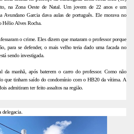
alto, na Zona Oeste de Natal. Um jovem de 22 anos e um
ia Avundano Garcia dava aulas de português. Ele morava no
ão Hélio Alves Rocha.
onfessaram o crime. Eles dizem que mataram o professor porque
tão, para se defender, o mais velho teria dado uma facada no
stá sendo investigada.
nal da manhã, após baterem o carro do professor. Como não
ndo que tinham saído do condomínio com o HB20 da vítima. A
is admitiram ter feito assaltos na região.
 delegacia.