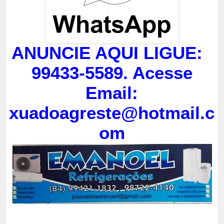
ANUNCIE AQUI LIGUE:
99433-5589. Acesse
Email:
xuadoagreste@hotmail.c
om