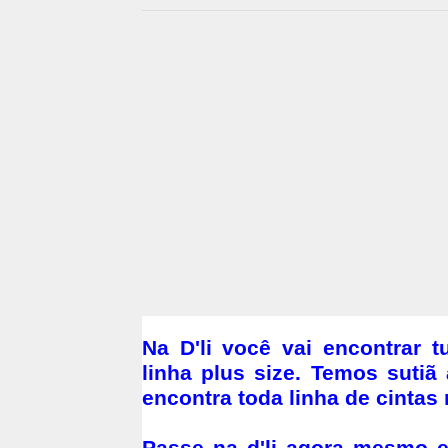
Na D'li você vai encontrar 
linha plus size. Temos suti
encontra toda linha de cintas