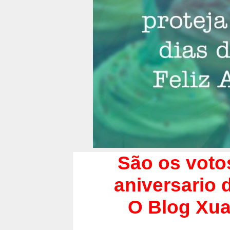
São os votos
aniversario
O Blog Xua