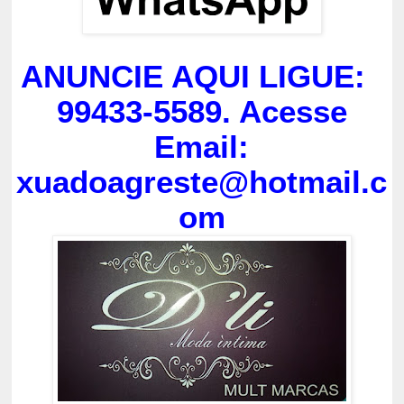
ANUNCIE AQUI LIGUE:
99433-5589. Acesse
Email:
xuadoagreste@hotmail.c
om