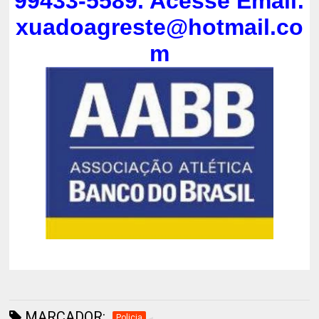
99433-5589. Acesse Email:
xuadoagreste@hotmail.co
m
MARCADOR:
Policia