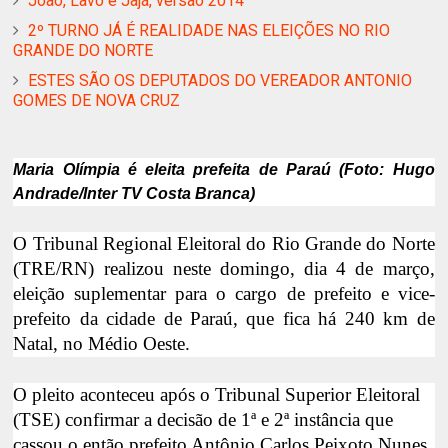
João, Lavô e Jajá, versão 2014
2º TURNO JÁ É REALIDADE NAS ELEIÇÕES NO RIO
GRANDE DO NORTE
ESTES SÃO OS DEPUTADOS DO VEREADOR ANTONIO
GOMES DE NOVA CRUZ
Maria Olímpia é eleita prefeita de Paraú (Foto: Hugo
Andrade/Inter TV Costa Branca)
O Tribunal Regional Eleitoral do Rio Grande do Norte
(TRE/RN) realizou neste domingo, dia 4 de março,
eleição suplementar para o cargo de prefeito e vice-
prefeito da cidade de Paraú, que fica há 240 km de
Natal, no Médio Oeste.
O pleito aconteceu após o Tribunal Superior Eleitoral
(TSE) confirmar a decisão de 1ª e 2ª instância que
cassou o então prefeito Antônio Carlos Peixoto Nunes