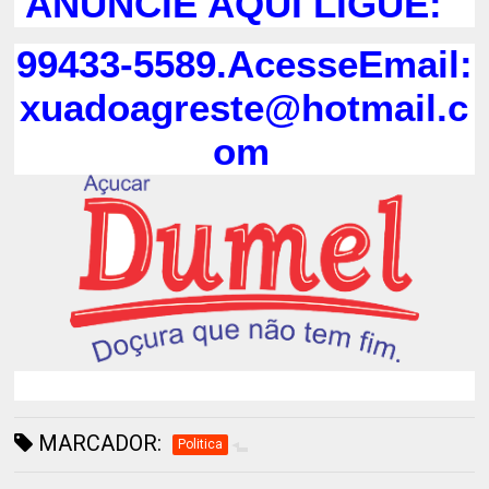
ANUNCIE AQUI LIGUE:
99433-5589.AcesseEmail:
xuadoagreste@hotmail.c
om
MARCADOR:
Politica