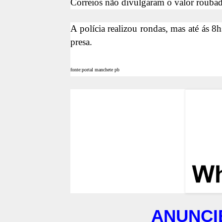
Correios não divulgaram o valor roubado
A polícia realizou rondas, mas até ás 
presa.
fonte:portal manchete pb
ANUNCI