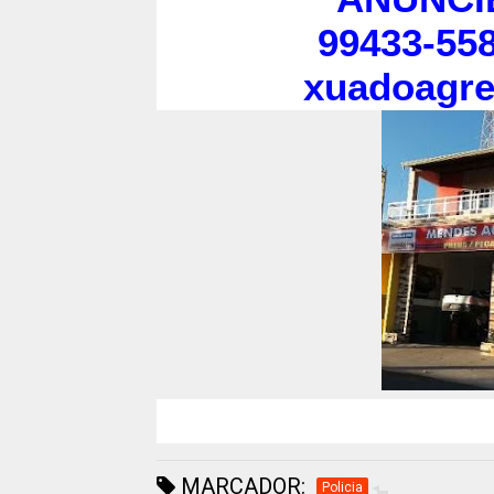
99433-558
xuadoagr
MARCADOR:
Policia