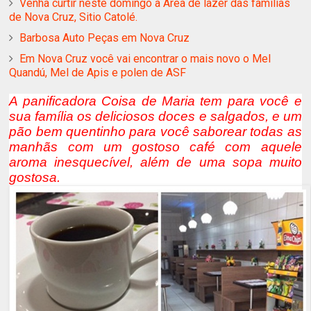
Venha curtir neste domingo a Área de lazer das famílias
de Nova Cruz, Sitio Catolé.
Barbosa Auto Peças em Nova Cruz
Em Nova Cruz você vai encontrar o mais novo o Mel
Quandú, Mel de Apis e polen de ASF
A panificadora Coisa de Maria tem para você e
sua família os deliciosos doces e salgados, e um
pão bem quentinho para você saborear todas as
manhãs com um gostoso café com aquele
aroma inesquecível, além de uma sopa muito
gostosa.