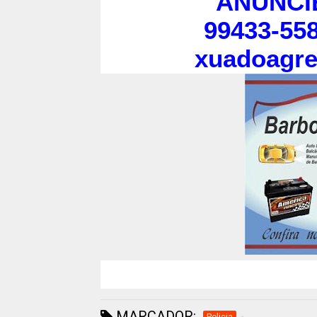
ANUNCI
99433-558
xuadoagr
MARCADOR:
Policia