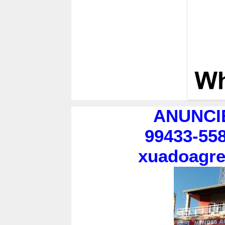
ANUNCI
99433-558
xuadoagr