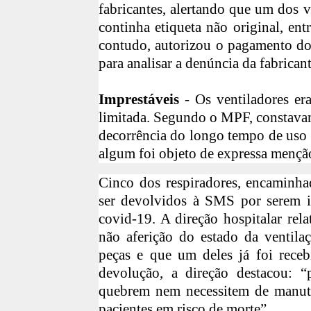
fabricantes, alertando que um dos 
continha etiqueta não original, entr
contudo, autorizou o pagamento do
para analisar a denúncia da fabricant
Imprestáveis
- Os ventiladores er
limitada. Segundo o MPF, constavam
decorrência do longo tempo de uso
algum foi objeto de expressa mençã
Cinco dos respiradores, encaminha
ser devolvidos à SMS por serem i
covid-19. A direção hospitalar rel
não aferição do estado da ventila
peças e que um deles já foi rec
devolução, a direção destacou: “
quebrem nem necessitem de manut
pacientes em risco de morte”.