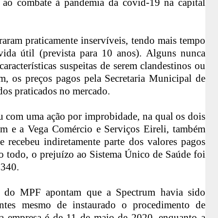
 ao combate à pandemia da covid-19 na capital
aram praticamente inservíveis, tendo mais tempo
ida útil (prevista para 10 anos). Alguns nunca
aracterísticas suspeitas de serem clandestinos ou
im, os preços pagos pela Secretaria Municipal de
os praticados no mercado.
ou com uma
ação por improbidade
, na qual os dois
um e a Vega Comércio e Serviços Eireli, também
 recebeu indiretamente parte dos valores pagos
o todo, o prejuízo ao Sistema Único de Saúde foi
.340.
s do MPF apontam que a Spectrum havia sido
antes mesmo de instaurado o procedimento de
 da empresa é de 11 de maio de 2020, enquanto a