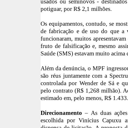
usados ou seminovos - destinados
potiguar, por R$ 2,1 milhões.
Os equipamentos, contudo, se mostr
de fabricação e de uso do que a v
funcionaram, muitos apresentavam c
fruto de falsificação e, mesmo ass
Saúde (SMS) estavam muito acima d
Além da denúncia, o MPF ingress
são réus juntamente com a Spectr
controlada por Wender de Sá e que
pelo contrato (R$ 1,268 milhão). A
estimado em, pelo menos, R$ 1.433
Direcionamento
– As duas açõe
escolhida por Vinícius Capuxu 
dispensa de licitação. A proposta