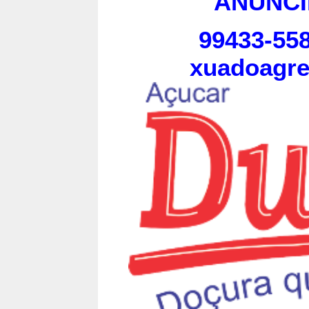
ANUNCI
99433-558
xuadoagr