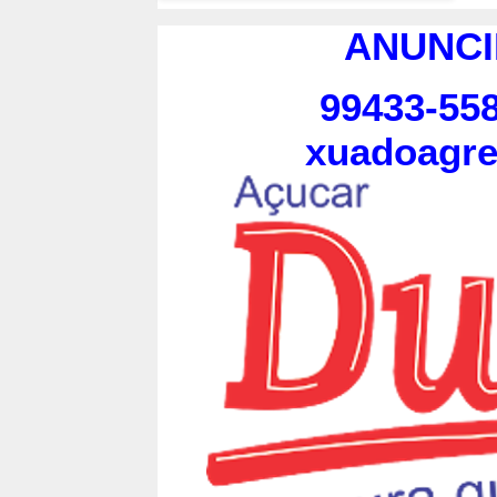
ANUNCI
99433-558
xuadoagr