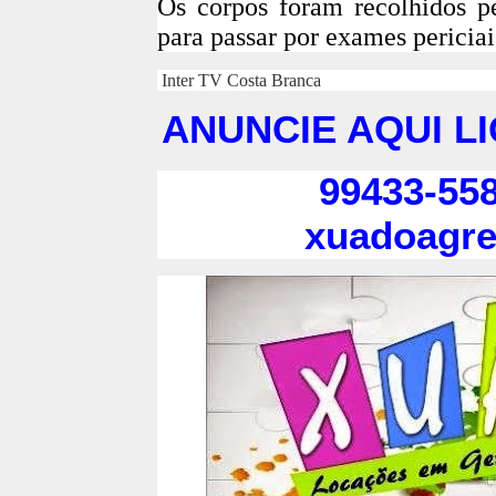
Os corpos foram recolhidos pe
para passar por exames periciai
Inter TV Costa Branca
ANUNCIE AQUI L
99433-558
xuadoagr