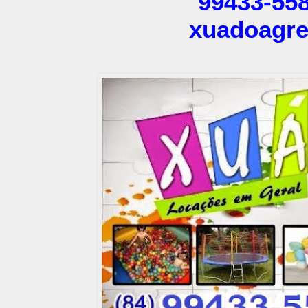
99433-558
xuadoagr