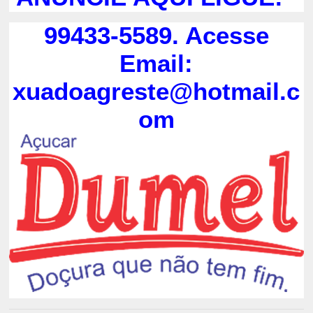
99433-5589. Acesse
Email:
xuadoagreste@hotmail.c
om