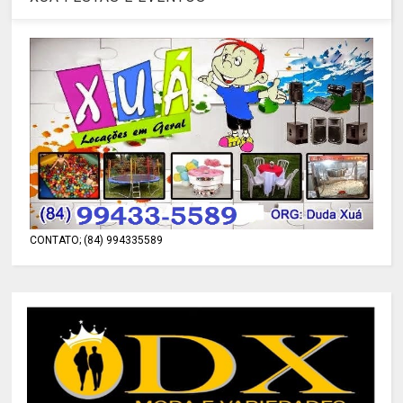
CONTATO; (84) 994335589