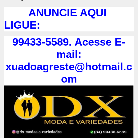
ANUNCIE AQUI
LIGUE:
99433-5589. Acesse E-
mail:
xuadoagreste@hotmail.c
om